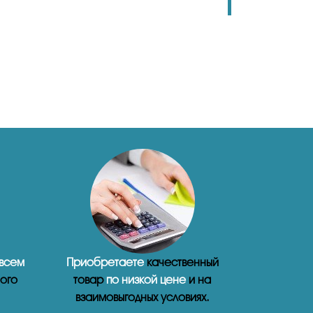
 всем
Приобретаете
качественный
ого
товар
по низкой цене
и на
взаимовыгодных условиях.