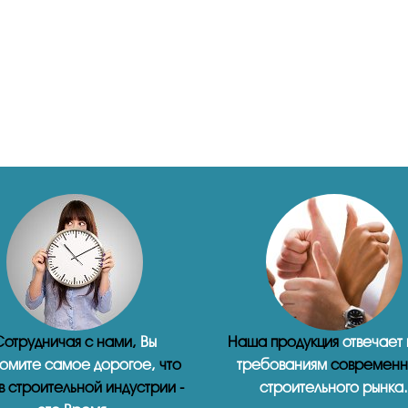
отрудничая с нами,
Вы
Наша продукция
отвечает
омите самое дорогое,
что
требованиям
современн
 в строительной индустрии -
строительного рынка.