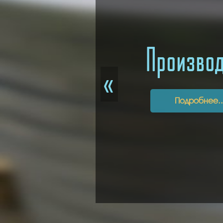
Произво
заготовк
толстост
«
кругов и 
Подробнее..