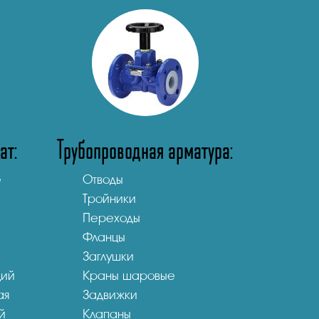
ат:
Трубопроводная арматура:
е
Отводы
Тройники
Переходы
Фланцы
Заглушки
щий
Краны шаровые
ая
Задвижки
й
Клапаны