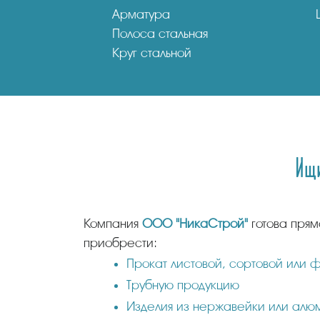
Арматура
Полоса стальная
Круг стальной
Ищи
Компания
ООО "НикаСтрой"
готова прям
приобрести:
Прокат листовой, сортовой или 
Трубную продукцию
Изделия из нержавейки или алю