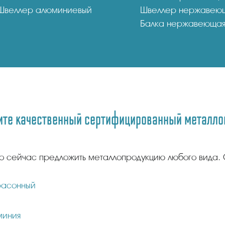
Швеллер алюминиевый
Швеллер нержавею
Балка нержавеюща
те качественный сертифицированный металлоп
о сейчас предложить металлопродукцию любого вида. 
фасонный
миния