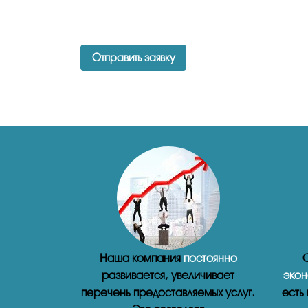
Отправить заявку
Наша компания
постоянно
С
развивается, увеличивает
экон
перечень предоставляемых услуг.
есть