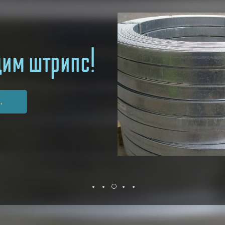
дим
и из
енных труб,
поковок!
.